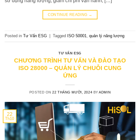
sử dụng năng lượng, giảm chi phí vận hành, […]
CONTINUE READING
→
Posted in
Tư Vấn ESG
|
Tagged
ISO 50001
,
quản lý năng lượng
TƯ VẤN ESG
CHƯƠNG TRÌNH TƯ VẤN VÀ ĐÀO TẠO
ISO 28000 – QUẢN LÝ CHUỖI CUNG
ỨNG
POSTED ON
22 THÁNG MƯỜI, 2024
BY
ADMIN
22
Th10