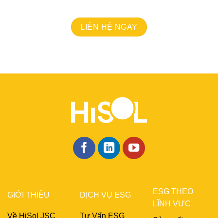
thành công, lan tỏa giá trị và tạo nên sự khác biệt.
LIÊN HỆ NGAY
ESG THEO
GIỚI THIỆU
DỊCH VỤ ESG
LĨNH VỰC
Về HiSol JSC
Tư Vấn ESG