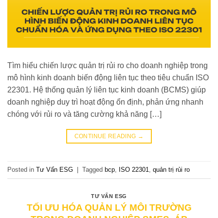
Tìm hiểu chiến lược quản trị rủi ro cho doanh nghiệp trong
mô hình kinh doanh biến động liên tục theo tiêu chuẩn ISO
22301. Hệ thống quản lý liên tục kinh doanh (BCMS) giúp
doanh nghiệp duy trì hoạt động ổn định, phản ứng nhanh
chóng với rủi ro và tăng cường khả năng […]
CONTINUE READING
→
Posted in
Tư Vấn ESG
|
Tagged
bcp
,
ISO 22301
,
quản trị rủi ro
TƯ VẤN ESG
TỐI ƯU HÓA QUẢN LÝ MÔI TRƯỜNG