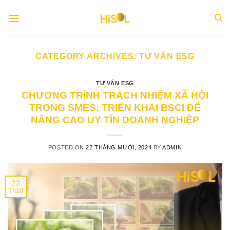
Skip
to
content
CATEGORY ARCHIVES:
TƯ VẤN ESG
TƯ VẤN ESG
CHƯƠNG TRÌNH TRÁCH NHIỆM XÃ HỘI
TRONG SMES: TRIỂN KHAI BSCI ĐỂ
NÂNG CAO UY TÍN DOANH NGHIỆP
POSTED ON
22 THÁNG MƯỜI, 2024
BY
ADMIN
22
Th10