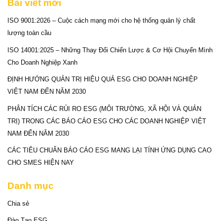
Bài viết mới
ISO 9001:2026 – Cuộc cách mạng mới cho hệ thống quản lý chất
lượng toàn cầu
ISO 14001:2025 – Những Thay Đổi Chiến Lược & Cơ Hội Chuyển Mình
Cho Doanh Nghiệp Xanh
ĐỊNH HƯỚNG QUẢN TRỊ HIỆU QUẢ ESG CHO DOANH NGHIỆP
VIỆT NAM ĐẾN NĂM 2030
PHÂN TÍCH CÁC RỦI RO ESG (MÔI TRƯỜNG, XÃ HỘI VÀ QUẢN
TRỊ) TRONG CÁC BÁO CÁO ESG CHO CÁC DOANH NGHIỆP VIỆT
NAM ĐẾN NĂM 2030
CÁC TIÊU CHUẨN BÁO CÁO ESG MANG LẠI TÍNH ỨNG DỤNG CAO
CHO SMES HIỆN NAY
Danh mục
Chia sẻ
Đào Tạo ESG