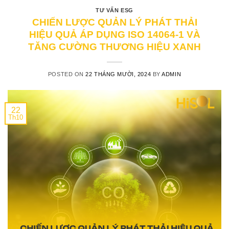
TƯ VẤN ESG
CHIẾN LƯỢC QUẢN LÝ PHÁT THẢI
HIỆU QUẢ ÁP DỤNG ISO 14064-1 VÀ
TĂNG CƯỜNG THƯƠNG HIỆU XANH
POSTED ON
22 THÁNG MƯỜI, 2024
BY
ADMIN
22
Th10