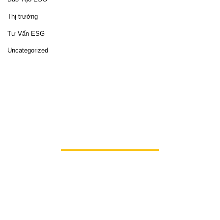
Thị trường
Tư Vấn ESG
Uncategorized
Hãy cùng
HiSol
mở ra những cơ hội mới, hiện thực
hóa sứ mệnh phát triển bền vững và nâng tầm
doanh nghiệp của bạn lên một đẳng cấp mới.
Chúng tôi sẵn sàng cùng bạn viết tiếp câu chuyện