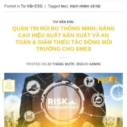
Posted in
Tư Vấn ESG
|
Tagged
bsci
,
trách nhiệm xã hội
TƯ VẤN ESG
QUẢN TRỊ RỦI RO THÔNG MINH: NÂNG
CAO HIỆU SUẤT SẢN XUẤT VÀ AN
TOÀN & GIẢM THIỂU TÁC ĐỘNG MÔI
TRƯỜNG CHO SMES
POSTED ON
22 THÁNG MƯỜI, 2024
BY
ADMIN
22
Th10