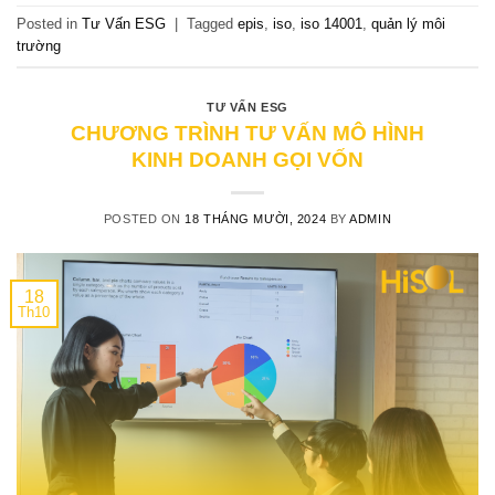
Posted in
Tư Vấn ESG
|
Tagged
epis
,
iso
,
iso 14001
,
quản lý môi
trường
TƯ VẤN ESG
CHƯƠNG TRÌNH TƯ VẤN MÔ HÌNH
KINH DOANH GỌI VỐN
POSTED ON
18 THÁNG MƯỜI, 2024
BY
ADMIN
18
Th10