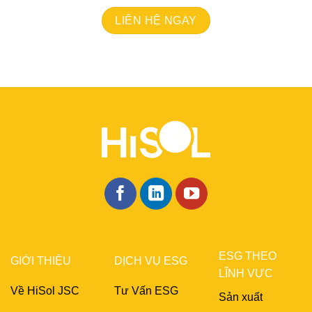
LIÊN HỆ NGAY
ESG THEO
GIỚI THIỆU
DỊCH VỤ ESG
LĨNH VỰC
Về HiSol JSC
Tư Vấn ESG
Sản xuất