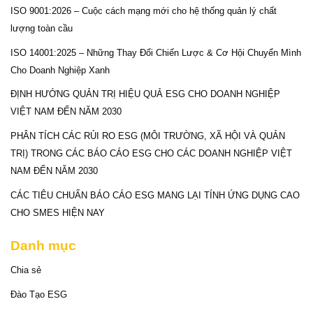
ISO 9001:2026 – Cuộc cách mạng mới cho hệ thống quản lý chất
lượng toàn cầu
ISO 14001:2025 – Những Thay Đổi Chiến Lược & Cơ Hội Chuyển Mình
Cho Doanh Nghiệp Xanh
ĐỊNH HƯỚNG QUẢN TRỊ HIỆU QUẢ ESG CHO DOANH NGHIỆP
VIỆT NAM ĐẾN NĂM 2030
PHÂN TÍCH CÁC RỦI RO ESG (MÔI TRƯỜNG, XÃ HỘI VÀ QUẢN
TRỊ) TRONG CÁC BÁO CÁO ESG CHO CÁC DOANH NGHIỆP VIỆT
NAM ĐẾN NĂM 2030
CÁC TIÊU CHUẨN BÁO CÁO ESG MANG LẠI TÍNH ỨNG DỤNG CAO
CHO SMES HIỆN NAY
Danh mục
Chia sẻ
Đào Tạo ESG