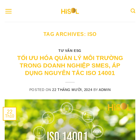
Skip
to
content
TAG ARCHIVES:
ISO
TƯ VẤN ESG
TỐI ƯU HÓA QUẢN LÝ MÔI TRƯỜNG
TRONG DOANH NGHIỆP SMES, ÁP
DỤNG NGUYÊN TẮC ISO 14001
POSTED ON
22 THÁNG MƯỜI, 2024
BY
ADMIN
22
Th10