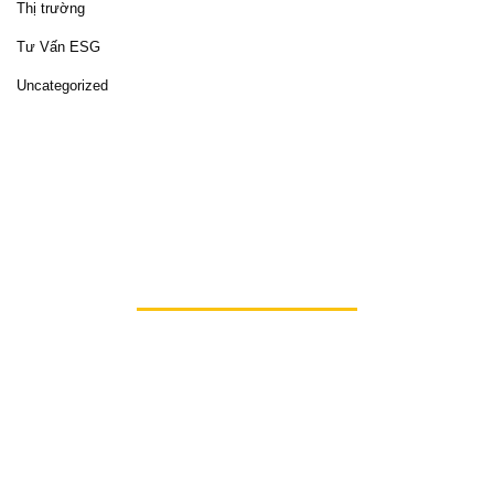
Thị trường
Tư Vấn ESG
Uncategorized
Hãy cùng
HiSol
mở ra những cơ hội mới, hiện thực
hóa sứ mệnh phát triển bền vững và nâng tầm
doanh nghiệp của bạn lên một đẳng cấp mới.
Chúng tôi sẵn sàng cùng bạn viết tiếp câu chuyện
thành công, lan tỏa giá trị và tạo nên sự khác biệt.