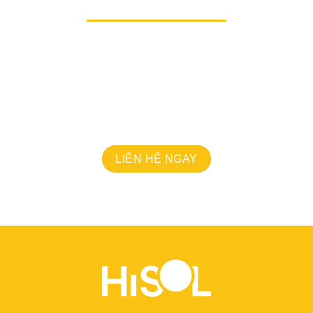
Hãy cùng
HiSol
mở ra những cơ hội mới, hiện thực
hóa sứ mệnh phát triển bền vững và nâng tầm
doanh nghiệp của bạn lên một đẳng cấp mới.
Chúng tôi sẵn sàng cùng bạn viết tiếp câu chuyện
thành công, lan tỏa giá trị và tạo nên sự khác biệt.
LIÊN HỆ NGAY