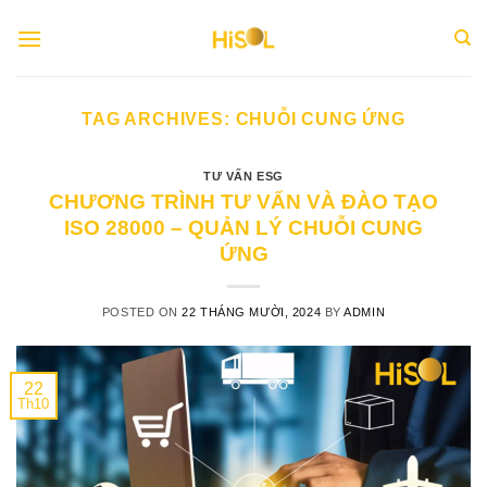
Skip
to
content
TAG ARCHIVES:
CHUỖI CUNG ỨNG
TƯ VẤN ESG
CHƯƠNG TRÌNH TƯ VẤN VÀ ĐÀO TẠO
ISO 28000 – QUẢN LÝ CHUỖI CUNG
ỨNG
POSTED ON
22 THÁNG MƯỜI, 2024
BY
ADMIN
22
Th10