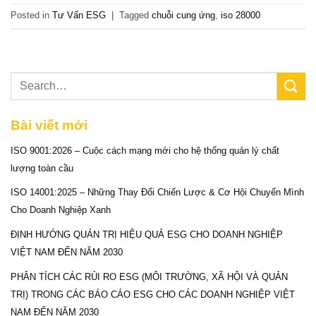
Posted in
Tư Vấn ESG
|
Tagged
chuỗi cung ứng
,
iso 28000
Bài viết mới
ISO 9001:2026 – Cuộc cách mạng mới cho hệ thống quản lý chất
lượng toàn cầu
ISO 14001:2025 – Những Thay Đổi Chiến Lược & Cơ Hội Chuyển Mình
Cho Doanh Nghiệp Xanh
ĐỊNH HƯỚNG QUẢN TRỊ HIỆU QUẢ ESG CHO DOANH NGHIỆP
VIỆT NAM ĐẾN NĂM 2030
PHÂN TÍCH CÁC RỦI RO ESG (MÔI TRƯỜNG, XÃ HỘI VÀ QUẢN
TRỊ) TRONG CÁC BÁO CÁO ESG CHO CÁC DOANH NGHIỆP VIỆT
NAM ĐẾN NĂM 2030