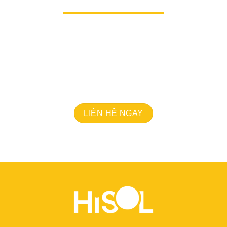
Hãy cùng
HiSol
mở ra những cơ hội mới, hiện thực
hóa sứ mệnh phát triển bền vững và nâng tầm
doanh nghiệp của bạn lên một đẳng cấp mới.
Chúng tôi sẵn sàng cùng bạn viết tiếp câu chuyện
thành công, lan tỏa giá trị và tạo nên sự khác biệt.
LIÊN HỆ NGAY