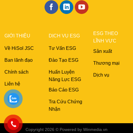
ESG THEO
GIỚI THIỆU
DỊCH VỤ ESG
LĨNH VỰC
Về HiSol JSC
Tư Vấn ESG
Sản xuất
Ban lãnh đạo
Đào Tạo ESG
Thương mại
Chính sách
Huấn Luyện
Dịch vụ
Năng Lực ESG
Liên hệ
Báo Cáo ESG
Tra Cứu Chứng
Nhận
Copyright 2026 © Powered by
Winmedia.vn