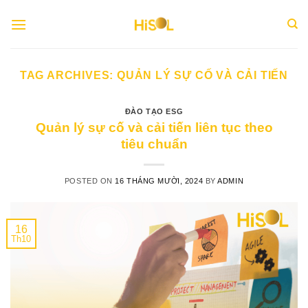
Skip
to
content
TAG ARCHIVES:
QUẢN LÝ SỰ CỐ VÀ CẢI TIẾN
ĐÀO TẠO ESG
Quản lý sự cố và cải tiến liên tục theo
tiêu chuẩn
POSTED ON
16 THÁNG MƯỜI, 2024
BY
ADMIN
16
Th10