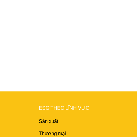
ng tầm doanh nghiệp của bạn lên một
á trị và tạo nên sự khác biệt.
ESG THEO LĨNH VỰC
Sản xuất
Thương mại