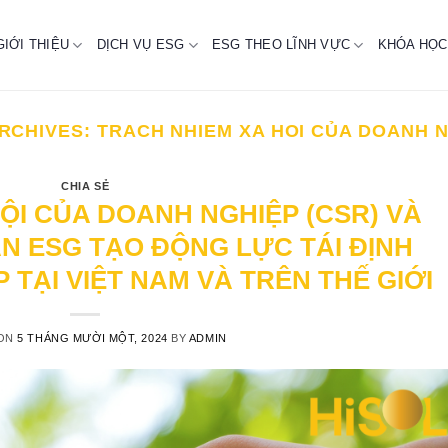
GIỚI THIỆU
DỊCH VỤ ESG
ESG THEO LĨNH VỰC
KHÓA HỌC
RCHIVES:
TRACH NHIEM XA HOI CỦA DOANH 
CHIA SẺ
ỘI CỦA DOANH NGHIỆP (CSR) VÀ
N ESG TẠO ĐỘNG LỰC TÁI ĐỊNH
 TẠI VIỆT NAM VÀ TRÊN THẾ GIỚI
 ON
5 THÁNG MƯỜI MỘT, 2024
BY
ADMIN