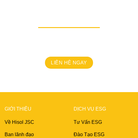
mới, hiện thực hóa sứ mệnh phát triển bền vững và nâ
àng cùng bạn viết tiếp câu chuyện thành công, lan tỏa gi
LIÊN HỆ NGAY
GIỚI THIỆU
DỊCH VỤ ESG
Về Hisol JSC
Tư Vấn ESG
Ban lãnh đạo
Đào Tạo ESG