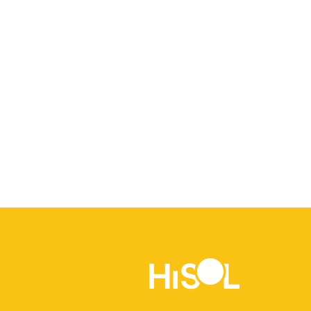
Hãy cùng
HiSol
mở ra những cơ hội 
đẳng cấp mới. Chúng tôi sẵn s