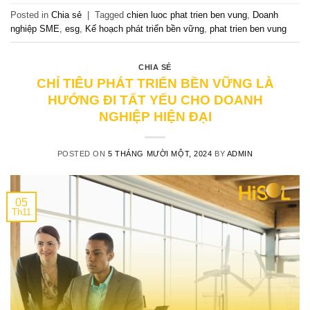
Posted in
Chia sẻ
|
Tagged
chien luoc phat trien ben vung
,
Doanh
nghiệp SME
,
esg
,
Kế hoạch phát triển bền vững
,
phat trien ben vung
CHIA SẺ
CHỈ TIÊU PHÁT TRIỂN BỀN VỮNG LÀ
HƯỚNG ĐI TẤT YẾU CHO DOANH
NGHIỆP HIỆN ĐẠI
POSTED ON
5 THÁNG MƯỜI MỘT, 2024
BY
ADMIN
05
Th11