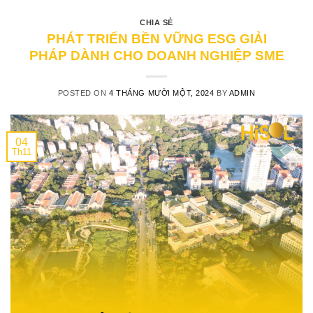
CHIA SẺ
PHÁT TRIỂN BỀN VỮNG ESG GIẢI
PHÁP DÀNH CHO DOANH NGHIỆP SME
POSTED ON
4 THÁNG MƯỜI MỘT, 2024
BY
ADMIN
04
Th11