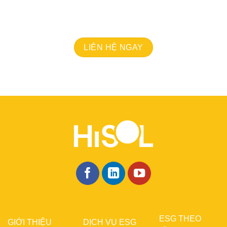
Chúng tôi sẵn sàng cùng bạn viết tiếp câu chuyện
thành công, lan tỏa giá trị và tạo nên sự khác biệt.
LIÊN HỆ NGAY
ESG THEO
GIỚI THIỆU
DỊCH VỤ ESG