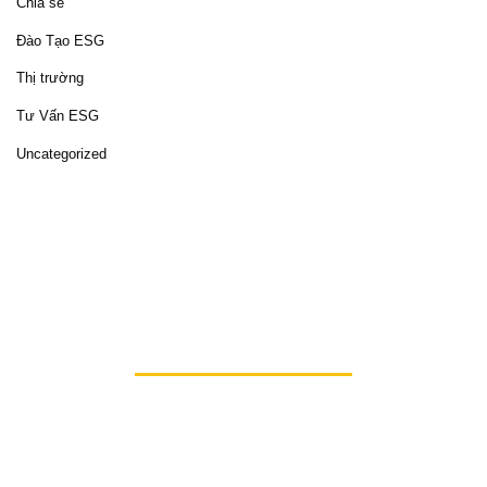
Chia sẻ
Đào Tạo ESG
Thị trường
Tư Vấn ESG
Uncategorized
Hãy cùng
HiSol
mở ra những cơ hội mới, hiện thực
hóa sứ mệnh phát triển bền vững và nâng tầm
doanh nghiệp của bạn lên một đẳng cấp mới.