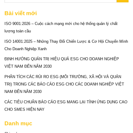
Bài viết mới
ISO 9001:2026 – Cuộc cách mạng mới cho hệ thống quản lý chất
lượng toàn cầu
ISO 14001:2025 – Những Thay Đổi Chiến Lược & Cơ Hội Chuyển Mình
Cho Doanh Nghiệp Xanh
ĐỊNH HƯỚNG QUẢN TRỊ HIỆU QUẢ ESG CHO DOANH NGHIỆP
VIỆT NAM ĐẾN NĂM 2030
PHÂN TÍCH CÁC RỦI RO ESG (MÔI TRƯỜNG, XÃ HỘI VÀ QUẢN
TRỊ) TRONG CÁC BÁO CÁO ESG CHO CÁC DOANH NGHIỆP VIỆT
NAM ĐẾN NĂM 2030
CÁC TIÊU CHUẨN BÁO CÁO ESG MANG LẠI TÍNH ỨNG DỤNG CAO
CHO SMES HIỆN NAY
Danh mục