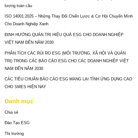
lượng toàn cầu
ISO 14001:2025 – Những Thay Đổi Chiến Lược & Cơ Hội Chuyển Mình
Cho Doanh Nghiệp Xanh
ĐỊNH HƯỚNG QUẢN TRỊ HIỆU QUẢ ESG CHO DOANH NGHIỆP
VIỆT NAM ĐẾN NĂM 2030
PHÂN TÍCH CÁC RỦI RO ESG (MÔI TRƯỜNG, XÃ HỘI VÀ QUẢN
TRỊ) TRONG CÁC BÁO CÁO ESG CHO CÁC DOANH NGHIỆP VIỆT
NAM ĐẾN NĂM 2030
CÁC TIÊU CHUẨN BÁO CÁO ESG MANG LẠI TÍNH ỨNG DỤNG CAO
CHO SMES HIỆN NAY
Danh mục
Chia sẻ
Đào Tạo ESG
Thị trường